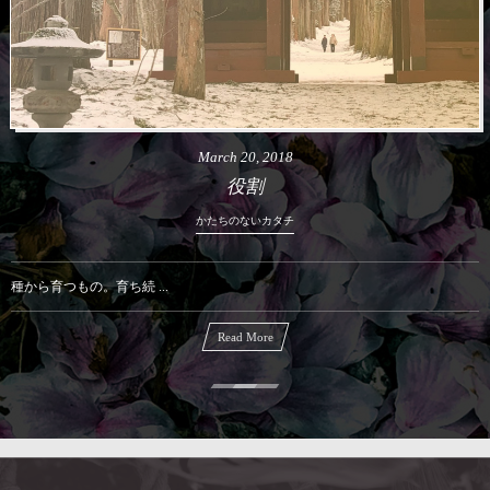
March
20
,
2018
役割
かたちのないカタチ
種から育つもの。育ち続 ...
Read More