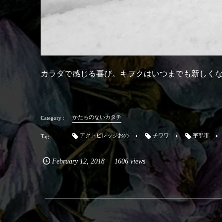
カラダで感じる喜び。キヲクはいつまでも新しく
かたちのないカタチ
アクトビレッジおの
チワワ
宇部市
February
12
,
2018
1606 views