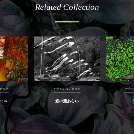
Related Collection
カタチ
かたちのないカタチ
かた
Room
鯉の瀧あらい