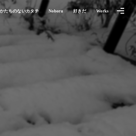
UBE
かたちのないカタチ
Noboru
好きだ
Works
かたちのないカタチ
のぼる
Works
LOVE !