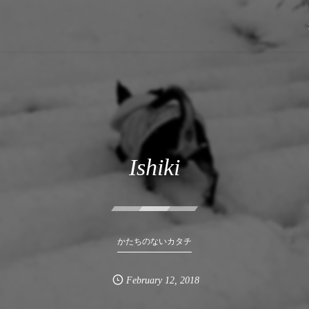
Ishiki
かたちのないカタチ
February
12
,
2018