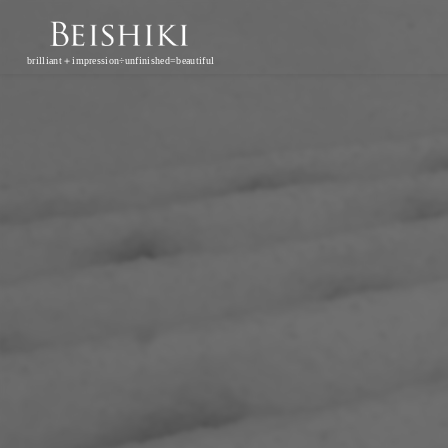
brilliant＋impression÷unfinished=beautiful