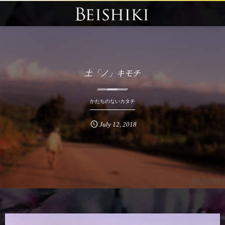
土「ノ」キモチ
かたちのないカタチ
July
12
,
2018