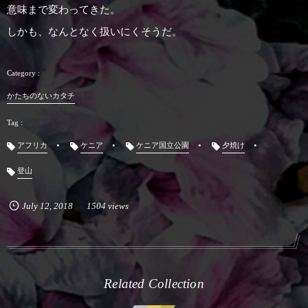
意味まで変わってきた。
しかも、なんとなく扱いにくそうだ。
かたちのないカタチ
アフリカ
ケニア
ケニア国立公園
夕焼け
登山
July
12
,
2018
1504 views
Related Collection