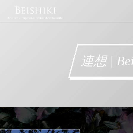
brilliant＋impression÷unfinished=beautiful
連想 | Be