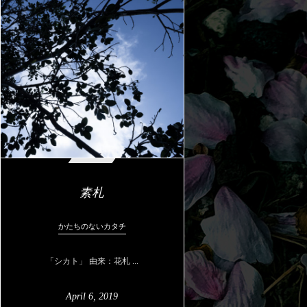
素札
かたちのないカタチ
「シカト」 由来：花札 ...
April
6
,
2019