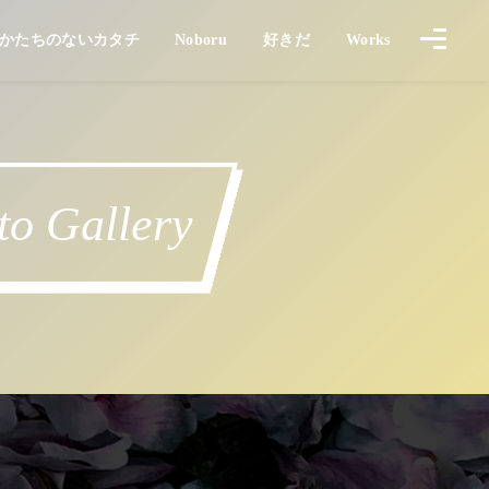
UBE
かたちのないカタチ
Noboru
好きだ
Works
かたちのないカタチ
のぼる
Works
LOVE !
 Gallery