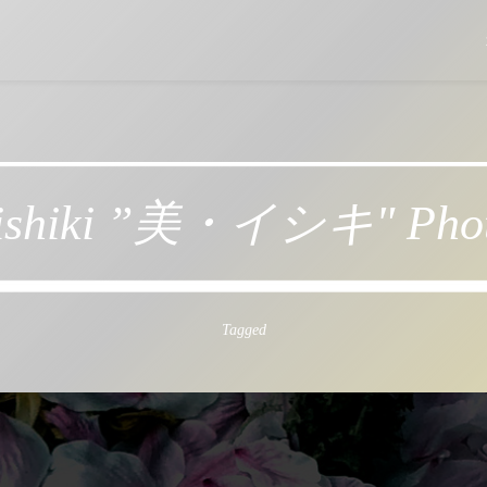
ishiki ”美・イシキ" Photo
Tagged