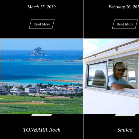
March
17
,
2019
February
26
,
20
Read More
Read More
TONBARA Rock
Smiled