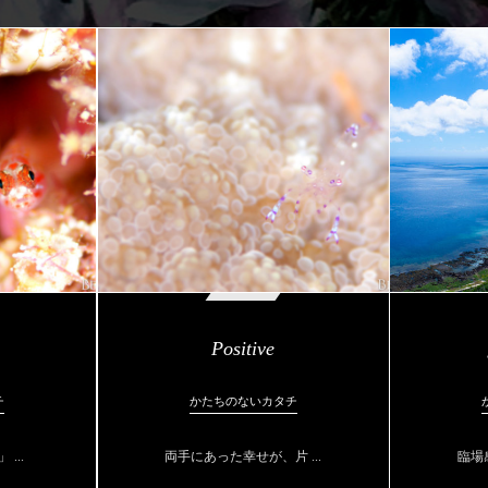
Positive
チ
かたちのないカタチ
...
両手にあった幸せが、片 ...
臨場