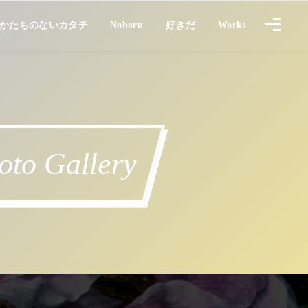
UBE
かたちのないカタチ
Noboru
好きだ
Works
かたちのないカタチ
のぼる
Works
LOVE !
o Gallery