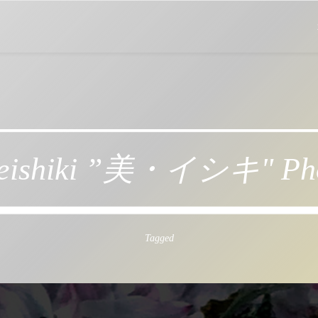
ishiki ”美・イシキ" Phot
Tagged