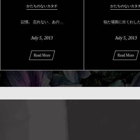
かたちのないカタチ
かたちのないカタ
記憶。 忘れない、あの ...
似た場面に出くわした時 
July
5
,
2013
July
5
,
2013
Read More
Read More