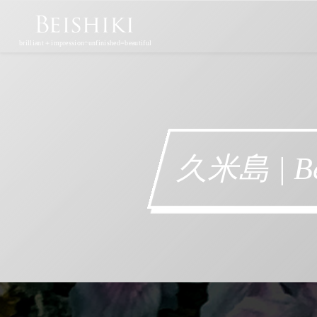
brilliant＋impression÷unfinished=beautiful
久米島 | Be