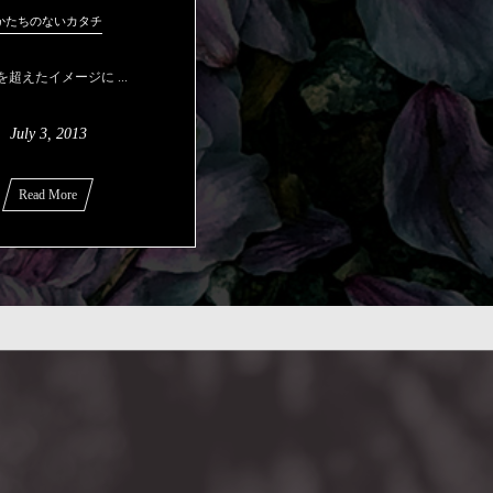
かたちのないカタチ
を超えたイメージに ...
July
3
,
2013
Read More