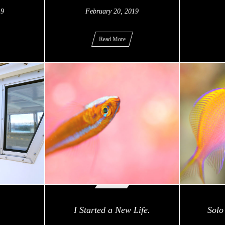
19
February
20
,
2019
Read More
I Started a New Life.
Solo