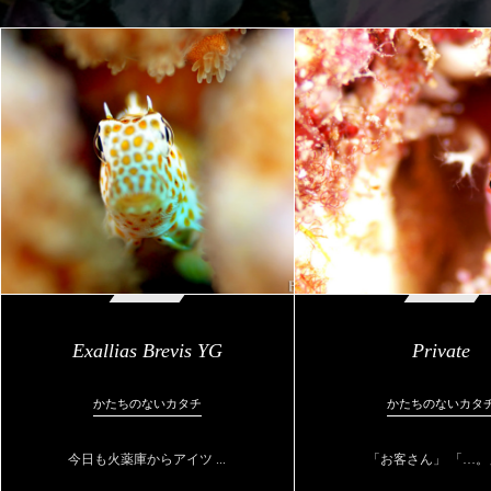
Exallias Brevis YG
Private
かたちのないカタチ
かたちのないカタ
今日も火薬庫からアイツ ...
「お客さん」 「…。」 