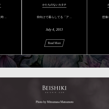
チ
かたちのないカタチ
...
仰向けで暮らしてる「ア ...
想像
July
4
,
2013
Read More
Photo by Mitsumasa Matsumoto