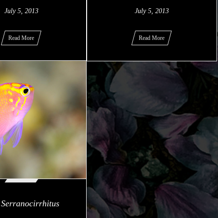
July
5
,
2013
July
5
,
2013
Read More
Read More
 Serranocirrhitus