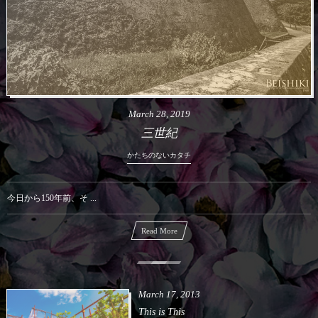
March
28
,
2019
三世紀
かたちのないカタチ
今日から150年前、そ ...
Read More
March
17
,
2013
This is This