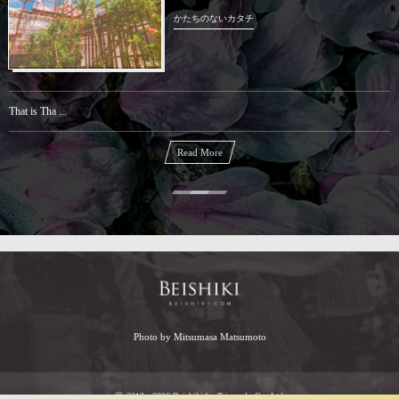
かたちのないカタチ
That is Tha ...
Read More
Photo by Mitsumasa Matsumoto
©
2013 - 2026
Beishiki by Triangolo Co.,Ltd.