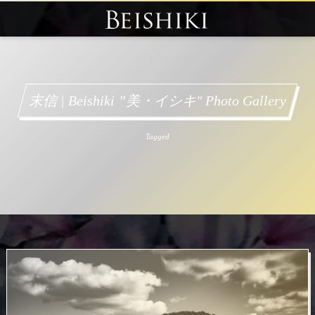
末信 | Beishiki ”美・イシキ" Photo Gallery
Tagged