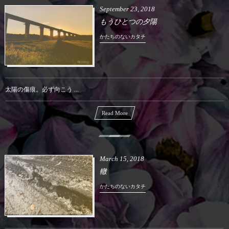
September
23
,
2018
もうひとつの夕陽
かたちのないカタチ
太陽の傷痕。必ず向こう ...
Read More
March
15
,
2018
轍
かたちのないカタチ