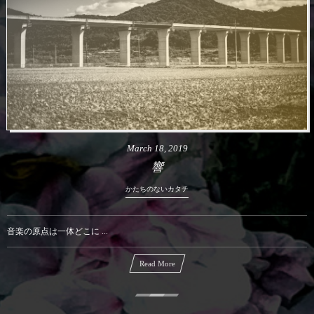
March
18
,
2019
響
かたちのないカタチ
音楽の原点は一体どこに ...
Read More