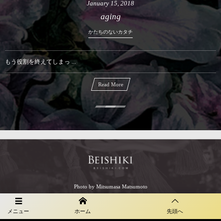
January
15
,
2018
aging
かたちのないカタチ
もう役割を終えてしまっ ...
Read More
Photo by Mitsumasa Matsumoto
メニュー
ホーム
先頭へ
©
2013 - 2026
Beishiki by Triangolo Co.,Ltd.