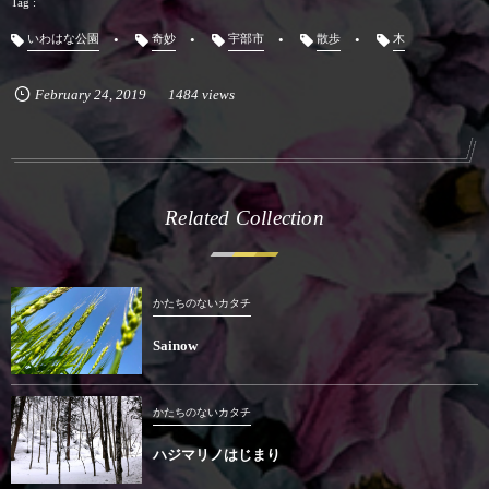
いわはな公園
奇妙
宇部市
散歩
木
February
24
,
2019
1484 views
Related Collection
かたちのないカタチ
Sainow
かたちのないカタチ
ハジマリノはじまり